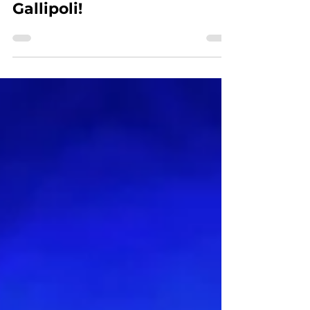
Battiti Live: Un'esplosione
di energia musicale a
Gallipoli!