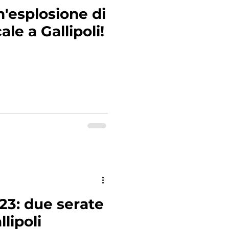
Un'esplosione di
le a Gallipoli!
023: due serate
lipoli