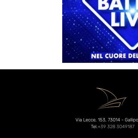
Via Lecce, 153, 73014 - Gallipol
Tel.
+39 328 3049187