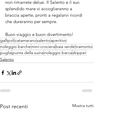
non rimarrete delusi. Il Salento e il suo 
splendido mare vi accoglieranno a 
braccia aperte, pronti a regalarvi ricordi 
che dureranno per sempre.
Buon viaggio e buon divertimento!
gallipoli
catamarano
salento
aperitivo
noleggio barche
mini-crociera
baia verde
tramonto
puglia
punta della suina
noleggio barca
skipper
Salento
Mostra tutti
Post recenti