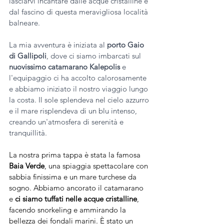
lasciarvi incantare dalle acque cristalline e 
dal fascino di questa meravigliosa località 
balneare.
La mia avventura è iniziata al 
porto Gaio 
di Gallipoli
, dove ci siamo imbarcati sul 
nuovissimo catamarano Kalepolis
 e 
l'equipaggio ci ha accolto calorosamente 
e abbiamo iniziato il nostro viaggio lungo 
la costa. Il sole splendeva nel cielo azzurro 
e il mare risplendeva di un blu intenso, 
creando un'atmosfera di serenità e 
tranquillità.
La nostra prima tappa è stata la famosa 
Baia Verde
, una spiaggia spettacolare con 
sabbia finissima e un mare turchese da 
sogno. Abbiamo ancorato il catamarano 
e 
ci siamo tuffati nelle acque cristalline
, 
facendo snorkeling e ammirando la 
bellezza dei fondali marini. È stato un 